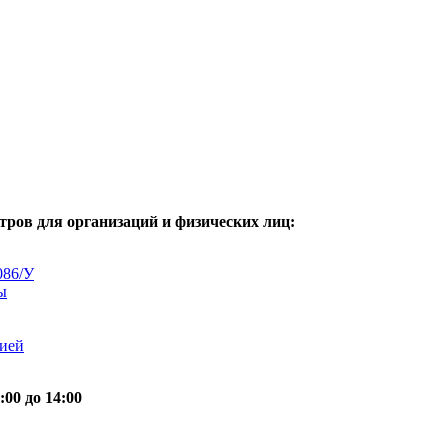
ов для организаций и физических лиц:
086/У
ы
цией
 до 14:00