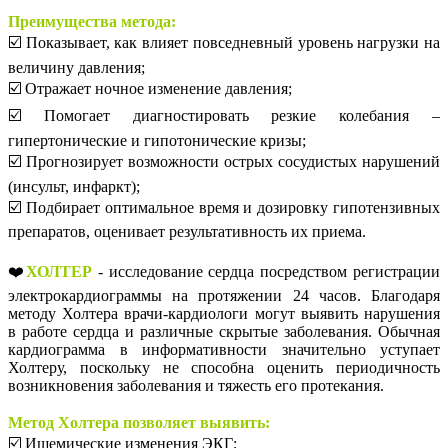
⠀
Преимущества метода:
⠀
☑️ Показывает, как влияет повседневный уровень нагрузки на
величину давления;⠀
☑️ Отражает ночное изменение давления;⠀
☑️ Помогает диагностировать резкие колебания –
гипертонические и гипотонические кризы;⠀
☑️ Прогнозирует возможности острых сосудистых нарушений
(инсульт, инфаркт);⠀
☑️ Подбирает оптимальное время и дозировку гипотензивных
препаратов, оценивает результативность их приема.
⠀
❤️
ХОЛТЕР
- исследование сердца посредством регистрации
электрокардиограммы на протяжении 24 часов. Благодаря
методу Холтера врачи-кардиологи могут выявить нарушения
в работе сердца и различные скрытые заболевания. Обычная
кардиограмма в информативности значительно уступает
Холтеру, поскольку не способна оценить периодичность
возникновения заболевания и тяжесть его протекания.
⠀
Метод Холтера позволяет выявить:
☑️ Ишемические изменения ЭКГ;⠀