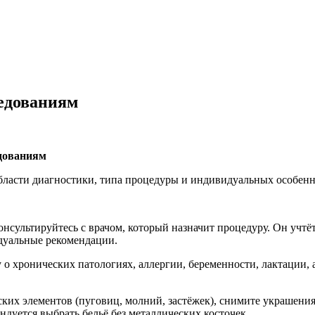
ледованиям
едованиям
бласти диагностики, типа процедуры и индивидуальных особенн
онсультируйтесь с врачом, который назначит процедуру. Он учтё
идуальные рекомендации.
 о хронических патологиях, аллергии, беременности, лактации,
ких элементов (пуговиц, молний, застёжек), снимите украшения
ндуется выбрать бельё без металлических косточек.