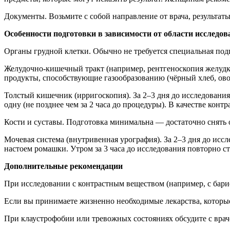
Документы. Возьмите с собой направление от врача, результат
Особенности подготовки в зависимости от области исследов
Органы грудной клетки. Обычно не требуется специальная под
Желудочно-кишечный тракт (например, рентгеноскопия желудка
продукты, способствующие газообразованию (чёрный хлеб, овощ
Толстый кишечник (ирригоскопия). За 2–3 дня до исследовани
одну (не позднее чем за 2 часа до процедуры). В качестве конт
Кости и суставы. Подготовка минимальна — достаточно снять 
Мочевая система (внутривенная урография). За 2–3 дня до ис
настоем ромашки. Утром за 3 часа до исследования повторно с
Дополнительные рекомендации
При исследовании с контрастным веществом (например, с барие
Если вы принимаете жизненно необходимые лекарства, которые 
При клаустрофобии или тревожных состояниях обсудите с вра