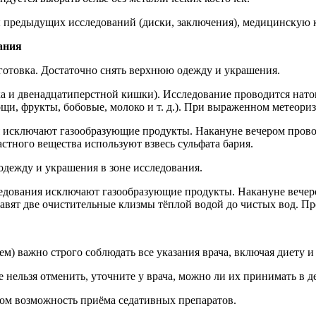
ы предыдущих исследований (диски, заключения), медицинскую к
ания
готовка. Достаточно снять верхнюю одежду и украшения.
 и двенадцатиперстной кишки). Исследование проводится натощ
и, фрукты, бобовые, молоко и т. д.). При выраженном метеориз
я исключают газообразующие продукты. Накануне вечером прово
растного вещества используют взвесь сульфата бария.
одежду и украшения в зоне исследования.
следования исключают газообразующие продукты. Накануне вечер
тавят две очистительные клизмы тёплой водой до чистых вод. П
м) важно строго соблюдать все указания врача, включая диету 
нельзя отменить, уточните у врача, можно ли их принимать в д
чом возможность приёма седативных препаратов.