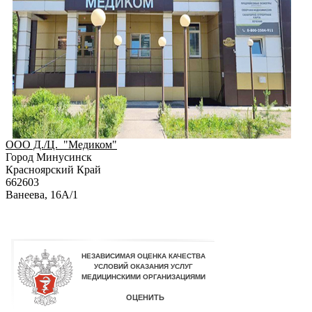
ООО Д./Ц. "Медиком"
Город Минусинск
Красноярский Край
662603
Ванеева, 16А/1