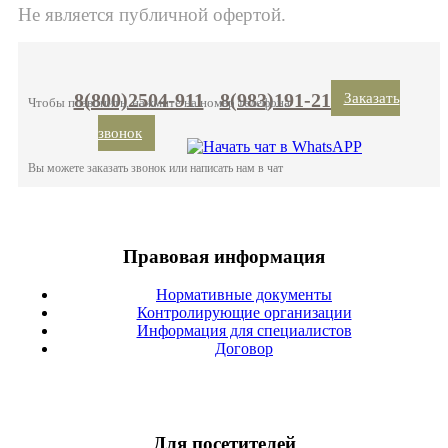
Не является публичной офертой.
8(800)2504-911
8(983)191-2101
Заказать
Чтобы позвонить, нажмите на номер телефона
звонок
Вы можете заказать звонок или написать нам в чат
Правовая информация
Нормативные документы
Контролирующие организации
Информация для специалистов
Договор
Для посетителей