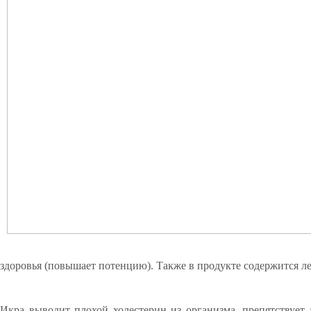
здоровья (повышает потенцию). Также в продукте содержится ле
⠀
Икра выводит плохой холестерин из организма, препятствует