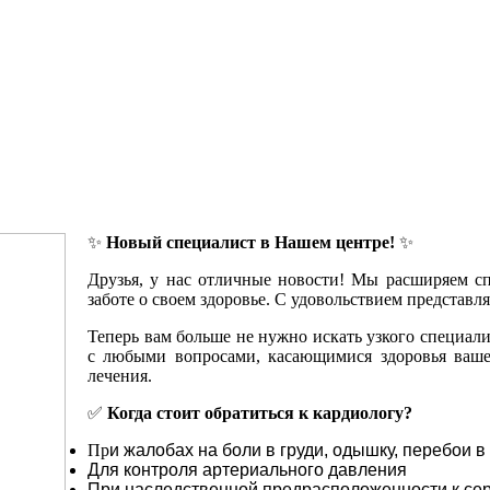
✨
Новый специалист в Нашем центре!
✨
Друзья, у нас отличные новости! Мы расширяем сп
заботе о своем здоровье. С удовольствием представ
Теперь вам больше не нужно искать узкого специал
с любыми вопросами, касающимися здоровья вашег
лечения.
✅
Когда стоит обратиться к кардиологу?
Пр
и жалобах на боли в груди, одышку, перебои в
Для контроля артериального давления
При наследственной предрасположенности к се