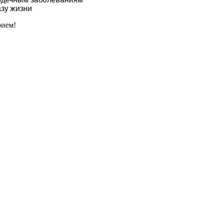
зу жизни
рием!